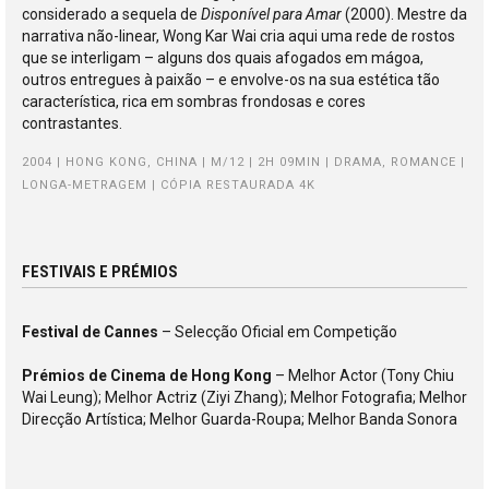
considerado a sequela de
Disponível para Amar
(2000). Mestre da
narrativa não-linear, Wong Kar Wai cria aqui uma rede de rostos
que se interligam – alguns dos quais afogados em mágoa,
outros entregues à paixão – e envolve-os na sua estética tão
característica, rica em sombras frondosas e cores
contrastantes.
2004 | HONG KONG, CHINA | M/12 | 2H 09MIN | DRAMA, ROMANCE |
LONGA-METRAGEM | CÓPIA RESTAURADA 4K
FESTIVAIS E PRÉMIOS
Festival de Cannes
– Selecção Oficial em Competição
Prémios de Cinema de Hong Kong
– Melhor Actor (Tony Chiu
Wai Leung); Melhor Actriz (Ziyi Zhang); Melhor Fotografia; Melhor
Direcção Artística; Melhor Guarda-Roupa; Melhor Banda Sonora