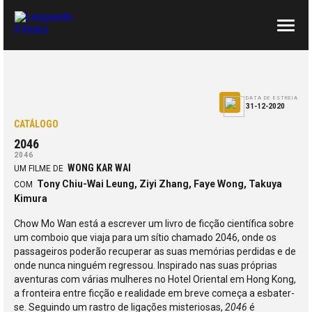
SOBRE NÓS
CONTACTOS
DATA DE ESTREIA
31-12-2020
CATÁLOGO
2046
2046
WONG KAR WAI
UM FILME DE
Tony Chiu-Wai Leung, Ziyi Zhang, Faye Wong, Takuya
COM
Kimura
Chow Mo Wan está a escrever um livro de ficção científica sobre
um comboio que viaja para um sítio chamado 2046, onde os
passageiros poderão recuperar as suas memórias perdidas e de
onde nunca ninguém regressou. Inspirado nas suas próprias
aventuras com várias mulheres no Hotel Oriental em Hong Kong,
a fronteira entre ficção e realidade em breve começa a esbater-
se. Seguindo um rastro de ligações misteriosas,
2046
é