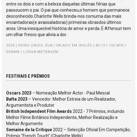
entre os dois e com a beleza daquelas últimas férias que
passoucom o pai. O pai que conheceu,o homem que permanece
desconhecido.Charlotte Wells brinda-nos comuma das mais
encantadoras(e avassaladoras) primeiras obrasdos últimos
anos. Uma inesquecível história de amor e perda. E Aftersun tem
um olhar fresco que alivia a dor.
2022 | REINO UNIDO, EUA | FALADO EM INGLÊS | M/12 | 102 MIN |
DRAMA | LONGA-METRAGEM
FESTIVAIS E PRÉMIOS
Oscars 2023
– Nomeação Melhor Actor - Paul Mescal
Bafta 2023
– Vencedor: Melhor Estreia de um Realizador,
Argumentista e Produtor
British Independent Film Awards
2022 - 7 Prémios, incluindo
Melhor Filme Britânico Independente, Melhor Realização e
Melhor Argumento
Semaine de la Critique
2022 – Selecção Oficial Em Competição;
Prémio “French Touch” (Charlotte Wells)