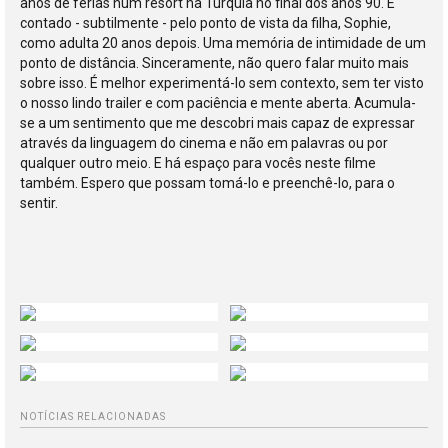
anos de férias num resort na Turquia no final dos anos 90. É
contado - subtilmente - pelo ponto de vista da filha, Sophie,
como adulta 20 anos depois. Uma memória de intimidade de um
ponto de distância. Sinceramente, não quero falar muito mais
sobre isso. É melhor experimentá-lo sem contexto, sem ter visto
o nosso lindo trailer e com paciência e mente aberta. Acumula-
se a um sentimento que me descobri mais capaz de expressar
através da linguagem do cinema e não em palavras ou por
qualquer outro meio. E há espaço para vocês neste filme
também. Espero que possam tomá-lo e preenchê-lo, para o
sentir.
NOTÍCIAS RELACIONADAS