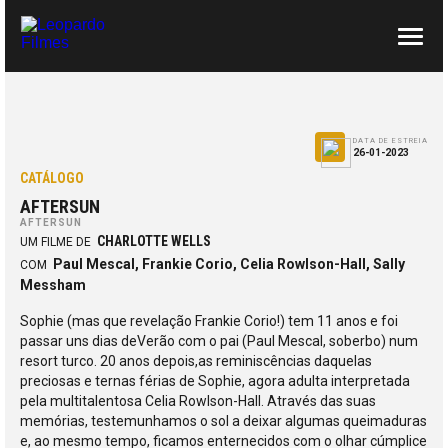
SOBRE NÓS
CONTACTOS
DATA DE ESTREIA
26-01-2023
CATÁLOGO
AFTERSUN
AFTERSUN
CHARLOTTE WELLS
UM FILME DE
Paul Mescal, Frankie Corio, Celia Rowlson-Hall, Sally
COM
Messham
Sophie (mas que revelação Frankie Corio!) tem 11 anos e foi
passar uns dias deVerão com o pai (Paul Mescal, soberbo) num
resort turco. 20 anos depois,as reminiscências daquelas
preciosas e ternas férias de Sophie, agora adulta interpretada
pela multitalentosa Celia Rowlson-Hall. Através das suas
memórias, testemunhamos o sol a deixar algumas queimaduras
e, ao mesmo tempo, ficamos enternecidos com o olhar cúmplice