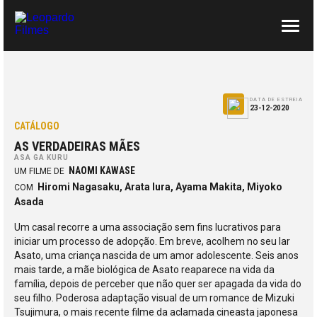
SOBRE NÓS
CONTACTOS
DATA DE ESTREIA
23-12-2020
CATÁLOGO
AS VERDADEIRAS MÃES
ASA GA KURU
NAOMI KAWASE
UM FILME DE
Hiromi Nagasaku, Arata Iura, Ayama Makita, Miyoko
COM
Asada
Um casal recorre a uma associação sem fins lucrativos para
iniciar um processo de adopção. Em breve, acolhem no seu lar
Asato, uma criança nascida de um amor adolescente. Seis anos
mais tarde, a mãe biológica de Asato reaparece na vida da
família, depois de perceber que não quer ser apagada da vida do
seu filho. Poderosa adaptação visual de um romance de Mizuki
Tsujimura, o mais recente filme da aclamada cineasta japonesa