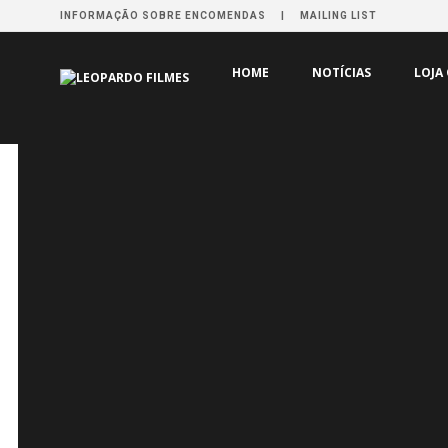
INFORMAÇÃO SOBRE ENCOMENDAS
MAILING LIST
HOME
DISTRIBUIÇÃO
DAYS OF BEING WILD – DIAS 
HOME
NOTÍCIAS
LOJA