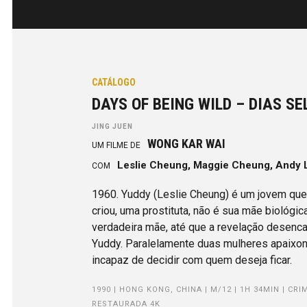
CATÁLOGO
DAYS OF BEING WILD – DIAS S
JING JUEN
WONG KAR WAI
UM FILME DE
Leslie Cheung, Maggie Cheung, Andy 
COM
1960. Yuddy (Leslie Cheung) é um jovem que
criou, uma prostituta, não é sua mãe biológic
verdadeira mãe, até que a revelação desenc
Yuddy. Paralelamente duas mulheres apaixo
incapaz de decidir com quem deseja ficar.
1990 | HONG KONG, CHINA | M/12 | 1H 34MIN | C
RESTAURADA 4K