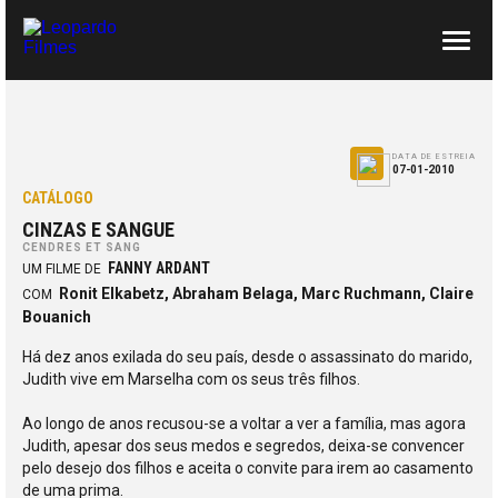
SOBRE NÓS
CONTACTOS
DATA DE ESTREIA
07-01-2010
CATÁLOGO
CINZAS E SANGUE
CENDRES ET SANG
FANNY ARDANT
UM FILME DE
Ronit Elkabetz, Abraham Belaga, Marc Ruchmann, Claire
COM
Bouanich
Há dez anos exilada do seu país, desde o assassinato do marido,
Judith vive em Marselha com os seus três filhos.
Ao longo de anos recusou-se a voltar a ver a família, mas agora
Judith, apesar dos seus medos e segredos, deixa-se convencer
pelo desejo dos filhos e aceita o convite para irem ao casamento
de uma prima.