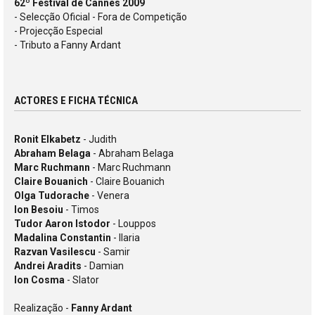
62º Festival de Cannes 2009
- Selecção Oficial - Fora de Competição
- Projecção Especial
- Tributo a Fanny Ardant
ACTORES E FICHA TÉCNICA
Ronit Elkabetz
- Judith
Abraham Belaga
- Abraham Belaga
Marc Ruchmann
- Marc Ruchmann
Claire Bouanich
- Claire Bouanich
Olga Tudorache
- Venera
Ion Besoiu
- Timos
Tudor Aaron Istodor
- Louppos
Madalina Constantin
- Ilaria
Razvan Vasilescu
- Samir
Andrei Aradits
- Damian
Ion Cosma
- Slator
Realização -
Fanny Ardant