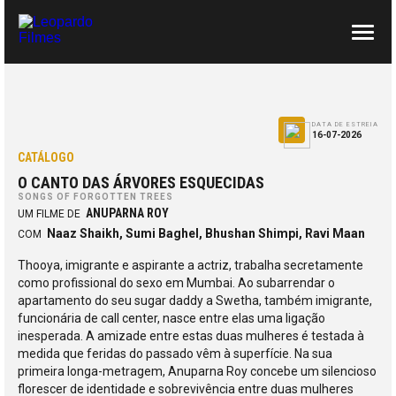
SOBRE NÓS
CONTACTOS
DATA DE ESTREIA
16-07-2026
CATÁLOGO
O CANTO DAS ÁRVORES ESQUECIDAS
SONGS OF FORGOTTEN TREES
ANUPARNA ROY
UM FILME DE
Naaz Shaikh, Sumi Baghel, Bhushan Shimpi, Ravi Maan
COM
Thooya, imigrante e aspirante a actriz, trabalha secretamente
como profissional do sexo em Mumbai. Ao subarrendar o
apartamento do seu sugar daddy a Swetha, também imigrante,
funcionária de call center, nasce entre elas uma ligação
inesperada. A amizade entre estas duas mulheres é testada à
medida que feridas do passado vêm à superfície. Na sua
primeira longa-metragem, Anuparna Roy concebe um silencioso
florescer de identidade e sobrevivência entre duas mulheres