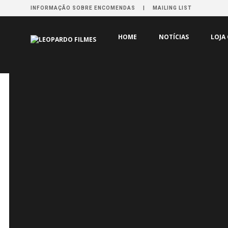
INFORMAÇÃO SOBRE ENCOMENDAS
MAILING LIST
HOME
DISTRIBUIÇÃO
OLHOS SEM ROSTO
HOME
NOTÍCIAS
LOJA