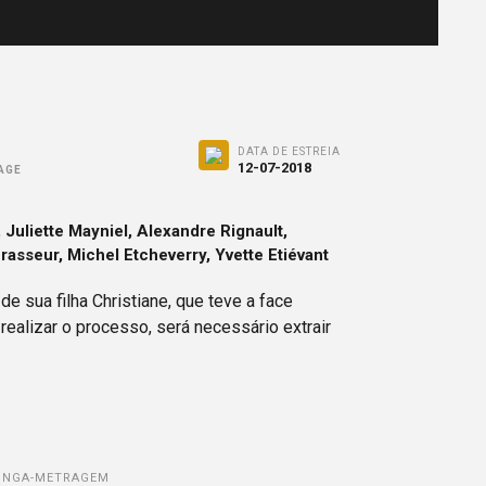
DATA DE ESTREIA
12-07-2018
AGE
, Juliette Mayniel, Alexandre Rignault,
Brasseur, Michel Etcheverry, Yvette Etiévant
de sua filha Christiane, que teve a face
realizar o processo, será necessário extrair
| LONGA-METRAGEM