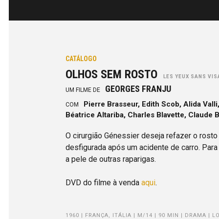
CATÁLOGO
OLHOS SEM ROSTO
LES YEUX SANS VIS
GEORGES FRANJU
UM FILME DE
Pierre Brasseur, Edith Scob, Alida Valli
COM
Béatrice Altariba, Charles Blavette, Claude 
O cirurgião Génessier deseja refazer o rosto 
desfigurada após um acidente de carro. Para 
a pele de outras raparigas.
DVD do filme à venda
aqui
.
1960 | FRANÇA, ITÁLIA | M/14 | 90 MIN | DRAMA 