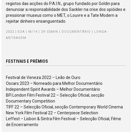
registos das acções do P.A.I.N., grupo fundado por Goldin para
denunciar a responsabilidade dos Sackler na crise dos opióides e
pressionar museus como o MET, o Louvre e a Tate Modern a
rejeitar dinheiro ensanguentado.
2022 | EUA | M/14 | 2H 02MIN | DOCUMENTÁRIO | LONGA-
METRAGEM
FESTIVAIS E PRÉMIOS
Festival de Veneza 2022 – Leão de Ouro
Oscars 2023 – Nomeado para Melhor Documentário
Independent Spirit Awards – Melhor Documentário
BFI London Film Festival 22 – Selecção Oficial, secção
Documentary Competition
TIFF 22 – Selecção Oficial, secção Contemporary World Cinema
New York Film Festival 22 – Centerpiece Selection
Leffest – Lisbon & Sintra Film Festival – Selecção Oficial, Filme
de Encerramento