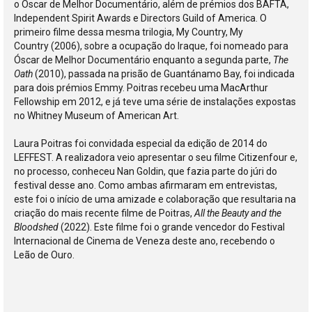
o Óscar de Melhor Documentário, além de prémios dos BAFTA,
Independent Spirit Awards e Directors Guild of America. O
primeiro filme dessa mesma trilogia, My Country, My
Country (2006), sobre a ocupação do Iraque, foi nomeado para
Óscar de Melhor Documentário enquanto a segunda parte,
The
Oath
(2010), passada na prisão de Guantánamo Bay, foi indicada
para dois prémios Emmy. Poitras recebeu uma MacArthur
Fellowship em 2012, e já teve uma série de instalações expostas
no Whitney Museum of American Art.
Laura Poitras foi convidada especial da edição de 2014 do
LEFFEST. A realizadora veio apresentar o seu filme Citizenfour e,
no processo, conheceu Nan Goldin, que fazia parte do júri do
festival desse ano. Como ambas afirmaram em entrevistas,
este foi o início de uma amizade e colaboração que resultaria na
criação do mais recente filme de Poitras,
All the Beauty and the
Bloodshed
(2022). Este filme foi o grande vencedor do Festival
Internacional de Cinema de Veneza deste ano, recebendo o
Leão de Ouro.