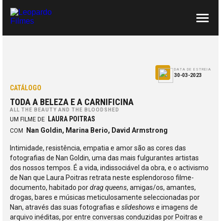
SOBRE NÓS
CONTACTOS
DATA DE ESTREIA
30-03-2023
CATÁLOGO
TODA A BELEZA E A CARNIFICINA
ALL THE BEAUTY AND THE BLOODSHED
LAURA POITRAS
UM FILME DE
Nan Goldin, Marina Berio, David Armstrong
COM
Intimidade, resistência, empatia e amor são as cores das
fotografias de Nan Goldin, uma das mais fulgurantes artistas
dos nossos tempos. É a vida, indissociável da obra, e o activismo
de Nan que Laura Poitras retrata neste esplendoroso filme-
documento, habitado por
drag queens
, amigas/os, amantes,
drogas, bares e músicas meticulosamente seleccionadas por
Nan, através das suas fotografias e
slideshows
e imagens de
arquivo inéditas, por entre conversas conduzidas por Poitras e