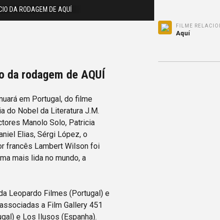
ÍCIO DA RODAGEM DE AQUÍ
FILME RELACI
Aquí
cio da rodagem de AQUÍ
nuará em Portugal, do filme
ia do Nobel da Literatura J.M.
ores Manolo Solo, Patricia
niel Elias, Sérgi López, o
or francês Lambert Wilson foi
ma mais lida no mundo, a
 da Leopardo Filmes (Portugal) e
associadas a Film Gallery 451
gal) e Los Ilusos (Espanha).