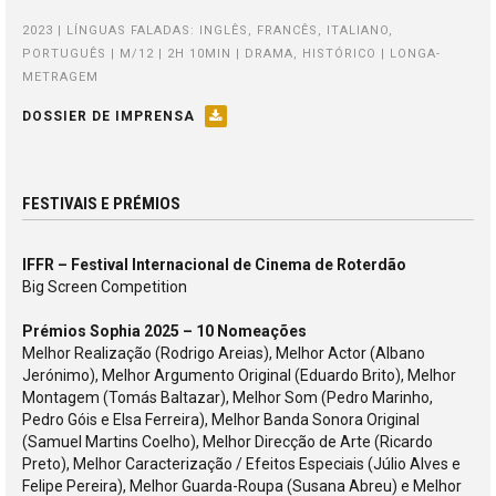
2023 | LÍNGUAS FALADAS: INGLÊS, FRANCÊS, ITALIANO,
PORTUGUÊS | M/12 | 2H 10MIN | DRAMA, HISTÓRICO | LONGA-
METRAGEM
DOSSIER DE IMPRENSA
FESTIVAIS E PRÉMIOS
IFFR – Festival Internacional de Cinema de Roterdão
Big Screen Competition
Prémios Sophia 2025 – 10 Nomeações
Melhor Realização (Rodrigo Areias), Melhor Actor (Albano
Jerónimo), Melhor Argumento Original (Eduardo Brito), Melhor
Montagem (Tomás Baltazar), Melhor Som (Pedro Marinho,
Pedro Góis e Elsa Ferreira), Melhor Banda Sonora Original
(Samuel Martins Coelho), Melhor Direcção de Arte (Ricardo
Preto), Melhor Caracterização / Efeitos Especiais (Júlio Alves e
Felipe Pereira), Melhor Guarda-Roupa (Susana Abreu) e Melhor