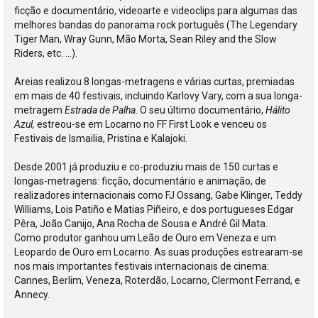
ficção e documentário, videoarte e videoclips para algumas das
melhores bandas do panorama rock português (The Legendary
Tiger Man, Wray Gunn, Mão Morta, Sean Riley and the Slow
Riders, etc. ...).
Areias realizou 8 longas-metragens e várias curtas, premiadas
em mais de 40 festivais, incluindo Karlovy Vary, com a sua longa-
metragem
Estrada de Palha
. O seu último documentário,
Hálito
Azul,
estreou-se em Locarno no FF First Look e venceu os
Festivais de Ismailia, Pristina e Kalajoki.
Desde 2001 já produziu e co-produziu mais de 150 curtas e
longas-metragens: ficção, documentário e animação, de
realizadores internacionais como FJ Ossang, Gabe Klinger, Teddy
Williams, Lois Patiño e Matias Piñeiro, e dos portugueses Edgar
Pêra, João Canijo, Ana Rocha de Sousa e André Gil Mata.
Como produtor ganhou um Leão de Ouro em Veneza e um
Leopardo de Ouro em Locarno. As suas produções estrearam-se
nos mais importantes festivais internacionais de cinema:
Cannes, Berlim, Veneza, Roterdão, Locarno, Clermont Ferrand, e
Annecy.