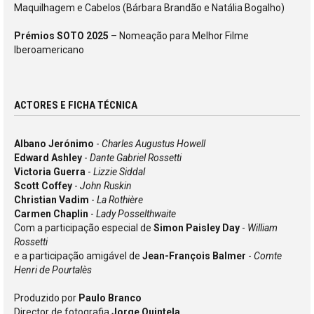
Maquilhagem e Cabelos (Bárbara Brandão e Natália Bogalho)
Prémios SOTO 2025
– Nomeação para Melhor Filme
Iberoamericano
ACTORES E FICHA TÉCNICA
Albano Jerónimo
-
Charles Augustus Howell
Edward Ashley
-
Dante Gabriel Rossetti
Victoria Guerra
-
Lizzie Siddal
Scott Coffey
-
John Ruskin
Christian Vadim
-
La Rothière
Carmen Chaplin
-
Lady Posselthwaite
Com a participação especial de
Simon Paisley Day
-
William
Rossetti
e a participação amigável de
Jean-François Balmer
-
Comte
Henri de Pourtalès
Produzido por
Paulo Branco
Director de fotografia
Jorge Quintela