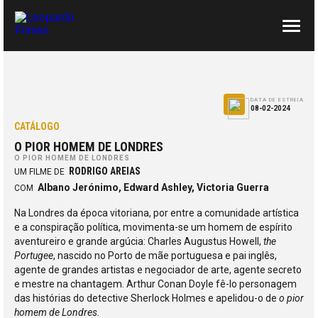
SOBRE NÓS
CONTACTOS
DATA DE ESTREIA
08-02-2024
CATÁLOGO
O PIOR HOMEM DE LONDRES
O PIOR HOMEM DE LONDRES
RODRIGO AREIAS
UM FILME DE
Albano Jerónimo, Edward Ashley, Victoria Guerra
COM
Na Londres da época vitoriana, por entre a comunidade artística
e a conspiração política, movimenta-se um homem de espírito
aventureiro e grande argúcia: Charles Augustus Howell,
the
Portugee
, nascido no Porto de mãe portuguesa e pai inglês,
agente de grandes artistas e negociador de arte, agente secreto
e mestre na chantagem. Arthur Conan Doyle fê-lo personagem
das histórias do detective Sherlock Holmes e apelidou-o de
o pior
homem de Londres.