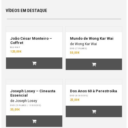
VÍDEOS EM DESTAQUE
João César Monteiro –
Mundo de Wong Kar Wai
Coffret
de Wong Kar Wai
BLU-RAY
DVD (7 FILMES)
120,00€
50,00€
Joseph Losey – Cineasta
Dos Anos 60 à Perestroika
Essencial
DVD (6 DISCOS)
25,00€
de Joseph Losey
DVD (5 FILMES / 5 DISCOS)
35,00€