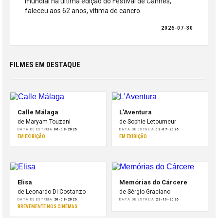
mundial na última edição do Festival de Cannes,
faleceu aos 62 anos, vítima de cancro.
2026-07-30
FILMES EM DESTAQUE
Calle Málaga
L’Aventura
de Maryam Touzani
de Sophie Letourneur
DATA DE ESTREIA
06-08-2026
DATA DE ESTREIA
02-07-2026
EM EXIBIÇÃO
EM EXIBIÇÃO
Elisa
Memórias do Cárcere
de Leonardo Di Costanzo
de Sérgio Graciano
DATA DE ESTREIA
20-08-2026
DATA DE ESTREIA
22-10-2026
BREVEMENTE NOS CINEMAS