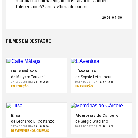
mundial na última edição do Festival de Cannes,
faleceu aos 62 anos, vítima de cancro.
2026-07-30
FILMES EM DESTAQUE
Calle Málaga
L’Aventura
de Maryam Touzani
de Sophie Letourneur
DATA DE ESTREIA
06-08-2026
DATA DE ESTREIA
02-07-2026
EM EXIBIÇÃO
EM EXIBIÇÃO
Elisa
Memórias do Cárcere
de Leonardo Di Costanzo
de Sérgio Graciano
DATA DE ESTREIA
20-08-2026
DATA DE ESTREIA
22-10-2026
BREVEMENTE NOS CINEMAS