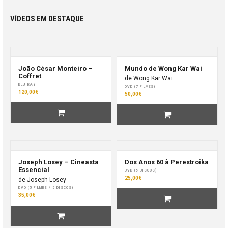
VÍDEOS EM DESTAQUE
João César Monteiro –
Mundo de Wong Kar Wai
Coffret
de Wong Kar Wai
BLU-RAY
DVD (7 FILMES)
120,00€
50,00€
Joseph Losey – Cineasta
Dos Anos 60 à Perestroika
Essencial
DVD (6 DISCOS)
25,00€
de Joseph Losey
DVD (5 FILMES / 5 DISCOS)
35,00€