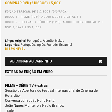
COMPRAR DVD (2 DISCOS)
15,00€
EDIÇÃO ESPECIAL DE 2 DISCOS (DIGIPACK):
DISCO 1— FILME (108'); AUDIO DOLBY DIGITAL 5.1
DISCO 2 — EXTRAS + SÉRIE TV (128'); AUDIO DOLBY DIGITAL 2.0
DVD 9; 16X9 2.35:1; COR
Língua original:
Português, Alemão, Makua
Legendas:
Português, Inglês, Francês, Espanhol
DISPONÍVEL
ADICIONAR AO CARRINHO
EXTRAS DA EDIÇÃO EM VÍDEO
FILME + SÉRIE TV + extras
Sessão de Abertura do FestivaI Internacional de Cinema de
Roterdão;
Conversa com João Nuno Pinto;
João Nunes Monteiro e Paulo Branco;
Trailer