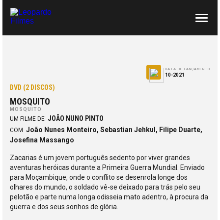
SOBRE NÓS
CONTACTOS
DATA DE LANÇAMENTO
10-2021
DVD (2 DISCOS)
MOSQUITO
MOSQUITO
JOÃO NUNO PINTO
UM FILME DE
João Nunes Monteiro, Sebastian Jehkul, Filipe Duarte,
COM
Josefina Massango
Zacarias é um jovem português sedento por viver grandes
aventuras heróicas durante a Primeira Guerra Mundial. Enviado
para Moçambique, onde o conflito se desenrola longe dos
olhares do mundo, o soldado vê-se deixado para trás pelo seu
pelotão e parte numa longa odisseia mato adentro, à procura da
guerra e dos seus sonhos de glória.