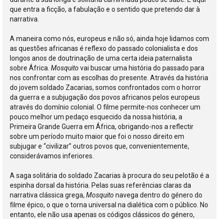
que entra a ficção, a fabulação e o sentido que pretendo dar à
narrativa.
A maneira como nós, europeus e não só, ainda hoje lidamos com
as questões africanas é reflexo do passado colonialista e dos
longos anos de doutrinação de uma certa ideia paternalista
sobre África.
Mosquito
vai buscar uma história do passado para
nos confrontar com as escolhas do presente. Através da história
do jovem soldado Zacarias, somos confrontados com o horror
da guerra e a subjugação dos povos africanos pelos europeus
através do domínio colonial. O filme permite-nos conhecer um
pouco melhor um pedaço esquecido da nossa história, a
Primeira Grande Guerra em África, obrigando-nos a reflectir
sobre um período muito maior que foi o nosso direito em
subjugar e “civilizar” outros povos que, convenientemente,
considerávamos inferiores.
A saga solitária do soldado Zacarias à procura do seu pelotão é a
espinha dorsal da história. Pelas suas referências claras da
narrativa clássica grega,
Mosquito
navega dentro do género do
filme épico, o que o torna universal na dialética com o público. No
entanto, ele não usa apenas os códigos clássicos do género,