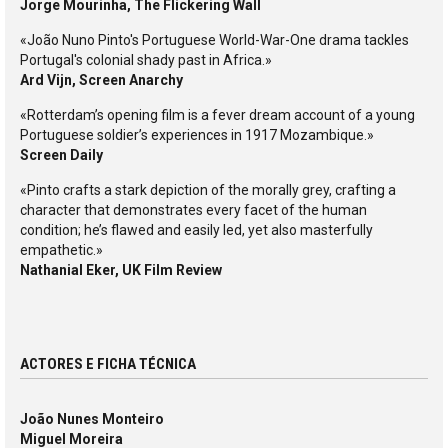
Jorge Mourinha, The Flickering Wall
«João Nuno Pinto's Portuguese World-War-One drama tackles
Portugal's colonial shady past in Africa.»
Ard Vijn, Screen Anarchy
«Rotterdam’s opening film is a fever dream account of a young
Portuguese soldier’s experiences in 1917 Mozambique.»
Screen Daily
«Pinto crafts a stark depiction of the morally grey, crafting a
character that demonstrates every facet of the human
condition; he’s flawed and easily led, yet also masterfully
empathetic.»
Nathanial Eker, UK Film Review
ACTORES E FICHA TÉCNICA
João Nunes Monteiro
Miguel Moreira