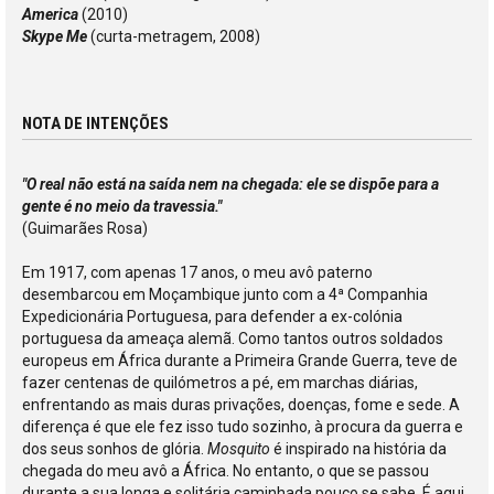
America
(2010)
Skype Me
(curta-metragem, 2008)
NOTA DE INTENÇÕES
"O real não está na saída nem na chegada: ele se dispõe para a
gente é no meio da travessia."
(Guimarães Rosa)
Em 1917, com apenas 17 anos, o meu avô paterno
desembarcou em Moçambique junto com a 4ª Companhia
Expedicionária Portuguesa, para defender a ex-colónia
portuguesa da ameaça alemã. Como tantos outros soldados
europeus em África durante a Primeira Grande Guerra, teve de
fazer centenas de quilómetros a pé, em marchas diárias,
enfrentando as mais duras privações, doenças, fome e sede. A
diferença é que ele fez isso tudo sozinho, à procura da guerra e
dos seus sonhos de glória.
Mosquito
é inspirado na história da
chegada do meu avô a África. No entanto, o que se passou
durante a sua longa e solitária caminhada pouco se sabe. É aqui