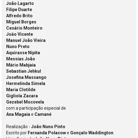
João Lagarto
Filipe Duarte
Alfredo Brito
Miguel Borges
Cesário Monteiro
Joāo Vicente
Manuel João Vieira
Nuno Preto
Aquirasse Nipita
Messias João
Mário Mabjaia
Sebastian Jehkul
Josefina Massango
Hermelinda Simela
Maria Clotilde
Gigliola Zacara
Gezebel Mocovela
com a participação especial de
Ana Magaia
e
Camané
Realização -
João Nuno Pinto
Escrito por
Fernanda Polacow
e
Gonçalo Waddington