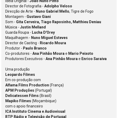
Ideia Original -
João Nuno Pinto
Director de Fotografia -
Adolpho Veloso
Direcção de Arte -
Nuno Gabriel Mello
, Tigre de Fogo
Montagem -
Gustavo Giani
Som -
Gita Cerveira, Tiago Raposinho, Matthieu Deniau
Música -
Justin Melland
Guarda Roupa -
Lucha D'Orey
Maquilhagem -
Nuno Miguel Esteves
Director de Casting -
Ricardo Moura
Produtor -
Paulo Branco
Co-produtores -
Ana Pinhão Moura
e
Mario Peixoto
Produtores Executivos -
Ana Pinhão Moura
e
Enrico Saraiva
Uma produção
Leopardo Filmes
Em co-produção com
Alfama Films Production
(França)
APM Produções
(Portugal)
Delicatessen Films
(Brasil)
Mapiko Filmes
(Moçambique)
com o apoio financeiro
ICA Instituto Cinema e Audiovisual
RTP Rádio e Televisão de Portugal