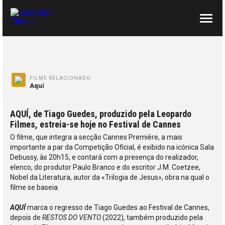
SOBRE NÓS
CONTACTOS
FILME RELACIONADO
Aquí
AQUÍ, de Tiago Guedes, produzido pela Leopardo
Filmes, estreia-se hoje no Festival de Cannes
O filme, que integra a secção Cannes Première, a mais
importante a par da Competição Oficial, é exibido na icónica Sala
Debussy, às 20h15, e contará com a presença do realizador,
elenco, do produtor Paulo Branco e do escritor J.M. Coetzee,
Nobel da Literatura, autor da «Trilogia de Jesus», obra na qual o
filme se baseia.
AQUÍ
marca o regresso de Tiago Guedes ao Festival de Cannes,
depois de
RESTOS DO VENTO
(2022), também produzido pela