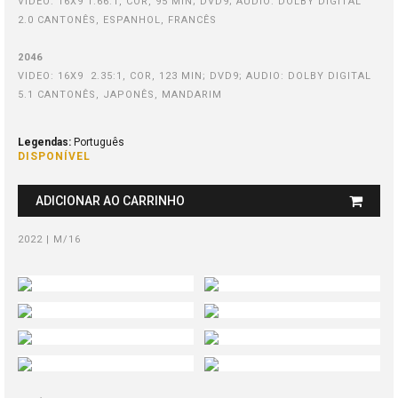
VIDEO: 16X9 1.66:1, COR, 95 MIN; DVD9; AUDIO: DOLBY DIGITAL
2.0 CANTONÊS, ESPANHOL, FRANCÊS
2046
VIDEO: 16X9 2.35:1, COR, 123 MIN; DVD9; AUDIO: DOLBY DIGITAL
5.1 CANTONÊS, JAPONÊS, MANDARIM
Legendas:
Português
DISPONÍVEL
ADICIONAR AO CARRINHO
2022 | M/16