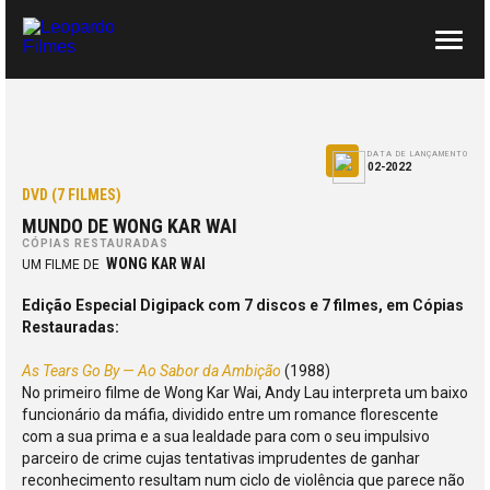
SOBRE NÓS
CONTACTOS
DATA DE LANÇAMENTO
02-2022
DVD (7 FILMES)
MUNDO DE WONG KAR WAI
CÓPIAS RESTAURADAS
WONG KAR WAI
UM FILME DE
Edição Especial Digipack com 7 discos e 7 filmes, em Cópias
Restauradas:
As Tears Go By — Ao Sabor da Ambição
(1988)
No primeiro filme de Wong Kar Wai, Andy Lau interpreta um baixo
funcionário da máfia, dividido entre um romance florescente
com a sua prima e a sua lealdade para com o seu impulsivo
parceiro de crime cujas tentativas imprudentes de ganhar
reconhecimento resultam num ciclo de violência que parece não