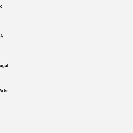
do
 A
ugal
Arte