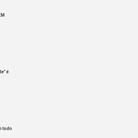
EM
de” é
m todo