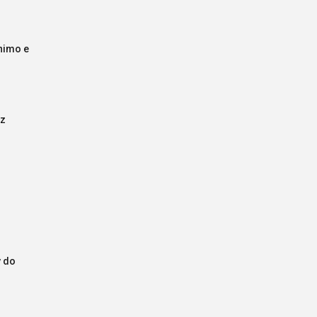
nimo e
iz
y do