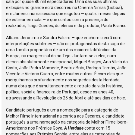
sala por quase 80 mil espectadores. Uma das suas últimas
exibições no grande ecrã decorreu no Cinema Nimas (Lisboa),
em Janeiro, numa sessão que esgotou — quatro meses depois
de estrear em sala — e que contou com a presença do
realizador, Tiago Guedes, do elenco e do produtor, Paulo Branco.
Albano Jerónimo e Sandra Faleiro — que enchem o ecrã com
interpretações sublimes — são os protagonistas desta saga de
uma família proprietária de um dos maiores latifúndios da
Europa, na margem sul do rio Tejo. Juntam-se a eles, num
elenco absolutamente excepcional, Miguel Borges, Ana Vilela da
Costa, João Pedro Mamede, Beatriz Brás, Rodrigo Tomás, João
Vicente e Victoria Guerra, entre muitos outros. É com eles que
mergulhamos profundamente nos segredos desta Herdade,
numa obra que é simultaneamente o retrato da vida histórica,
política, social e financeira de Portugal, desde os anos 40,
atravessando a Revolução do 25 de Abril e até aos dias de hoje.
Candidato português a uma nomeação para a categoria de
Melhor Filme Internacional na corrida aos Óscares, e candidato
português a uma nomeação na categoria de Melhor Filme Ibero-
Americano nos Prémios Goya,
A Herdade
conta com 15
nomeações aos Prémios Sophia, entre elas as categorias de