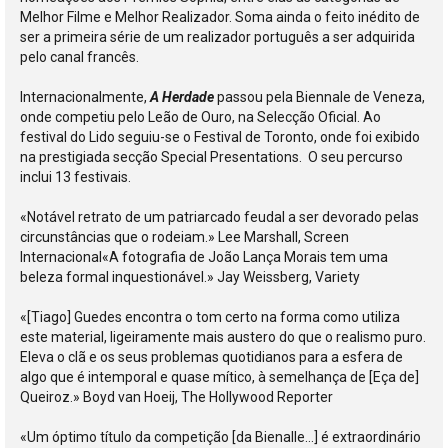
Melhor Filme e Melhor Realizador. Soma ainda o feito inédito de
ser a primeira série de um realizador português a ser adquirida
pelo canal francês.
Internacionalmente,
A Herdade
passou pela Biennale de Veneza,
onde competiu pelo Leão de Ouro, na Selecção Oficial. Ao
festival do Lido seguiu-se o Festival de Toronto, onde foi exibido
na prestigiada secção Special Presentations. O seu percurso
inclui 13 festivais.
«Notável retrato de um patriarcado feudal a ser devorado pelas
circunstâncias que o rodeiam.» Lee Marshall, Screen
Internacional«A fotografia de João Lança Morais tem uma
beleza formal inquestionável.» Jay Weissberg, Variety
«[Tiago] Guedes encontra o tom certo na forma como utiliza
este material, ligeiramente mais austero do que o realismo puro.
Eleva o clã e os seus problemas quotidianos para a esfera de
algo que é intemporal e quase mítico, à semelhança de [Eça de]
Queiroz.» Boyd van Hoeij, The Hollywood Reporter
«Um óptimo título da competição [da Bienalle…] é extraordinário