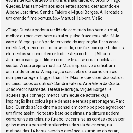
escrita de Rui Cardoso Martins e, mais tarde, do próprio Tiago
Guedes. Mas também aos excelentes atores, destacando-se
Albano Jerónimo, Sandra Faleiro e Miguel Borges. A Herdade é
um grande filme português.» Manuel Halpern, Visão
«Tiago Guedes poderia ter lidado com tudo isto bem ou mal,
melhor ou pior, com bom astral ou pulso fraco mas não: fê-lo
com o fôlego que só pode ter vindo da inspiração. Essa coisa
indefinível, meio dom, meio segredo, que faz com que todos os
elementos se concertem e tudo esteja certo. […] Albano
Jerónimo carrega o filme como se levasse uma mochila às
costas. A sua própria mochila. Mais impressivo é difícil, um
animal de cinema. A inspiração caiu sobre ele como um raio,
num personagem bigger than life. Mas...e que dizer dos outros,
no caso, todos os outros? Sandra Faleiro, Ana Vilela da Costa,
João Pedro Mamede, Teresa Madruga, Miguel Borges...e
aqueles que conheço menos. Um leque de actores cuja
inspiração lhes colou à pele densas e tensas personagens. Raro
luxo. Quando saí do cinema pensei em como se pode agradecer
um filme assim. No teatro bate-se palmas, na pintura podem
comprar-se as telas, no futebol trocam- se as cordas vocais por
golos mas na penumbra silenciosa da sala de cinema, na
matinée das 14 horas, vendo o genérico a sumir-se do écran,