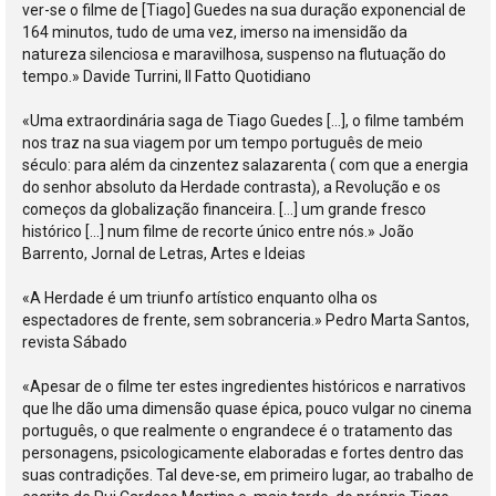
ver-se o filme de [Tiago] Guedes na sua duração exponencial de
164 minutos, tudo de uma vez, imerso na imensidão da
natureza silenciosa e maravilhosa, suspenso na flutuação do
tempo.» Davide Turrini, Il Fatto Quotidiano
«Uma extraordinária saga de Tiago Guedes […], o filme também
nos traz na sua viagem por um tempo português de meio
século: para além da cinzentez salazarenta ( com que a energia
do senhor absoluto da Herdade contrasta), a Revolução e os
começos da globalização financeira. […] um grande fresco
histórico […] num filme de recorte único entre nós.» João
Barrento, Jornal de Letras, Artes e Ideias
«A Herdade é um triunfo artístico enquanto olha os
espectadores de frente, sem sobranceria.» Pedro Marta Santos,
revista Sábado
«Apesar de o filme ter estes ingredientes históricos e narrativos
que lhe dão uma dimensão quase épica, pouco vulgar no cinema
português, o que realmente o engrandece é o tratamento das
personagens, psicologicamente elaboradas e fortes dentro das
suas contradições. Tal deve-se, em primeiro lugar, ao trabalho de